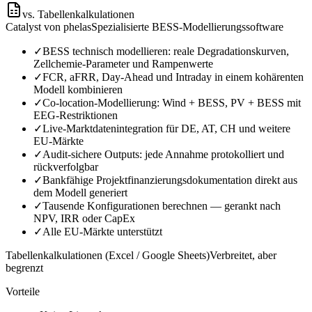
vs. Tabellenkalkulationen
Catalyst von phelas
Spezialisierte BESS-Modellierungssoftware
✓
BESS technisch modellieren: reale Degradationskurven,
Zellchemie-Parameter und Rampenwerte
✓
FCR, aFRR, Day-Ahead und Intraday in einem kohärenten
Modell kombinieren
✓
Co-location-Modellierung: Wind + BESS, PV + BESS mit
EEG-Restriktionen
✓
Live-Marktdatenintegration für DE, AT, CH und weitere
EU-Märkte
✓
Audit-sichere Outputs: jede Annahme protokolliert und
rückverfolgbar
✓
Bankfähige Projektfinanzierungsdokumentation direkt aus
dem Modell generiert
✓
Tausende Konfigurationen berechnen — gerankt nach
NPV, IRR oder CapEx
✓
Alle EU-Märkte unterstützt
Tabellenkalkulationen (Excel / Google Sheets)
Verbreitet, aber
begrenzt
Vorteile