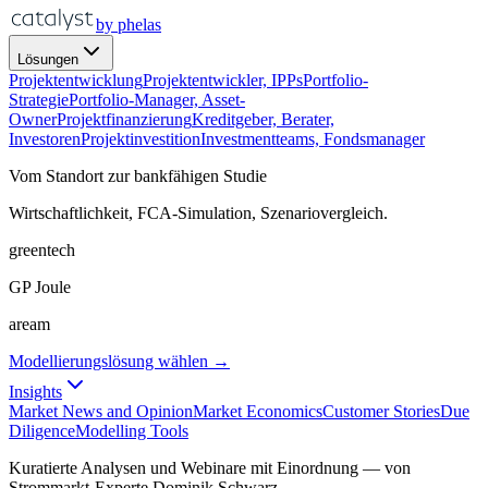
by phelas
Lösungen
Projektentwicklung
Projektentwickler, IPPs
Portfolio-
Strategie
Portfolio-Manager, Asset-
Owner
Projektfinanzierung
Kreditgeber, Berater,
Investoren
Projektinvestition
Investmentteams, Fondsmanager
Vom Standort zur bankfähigen Studie
Wirtschaftlichkeit, FCA-Simulation, Szenariovergleich.
greentech
GP Joule
aream
Modellierungslösung wählen →
Insights
Market News and Opinion
Market Economics
Customer Stories
Due
Diligence
Modelling Tools
Kuratierte Analysen und Webinare mit Einordnung — von
Strommarkt-Experte Dominik Schwarz.