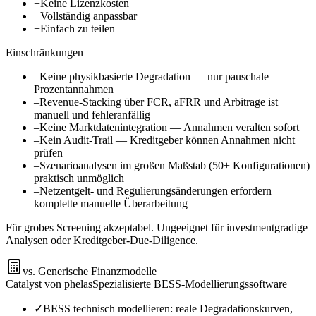
+
Keine Lizenzkosten
+
Vollständig anpassbar
+
Einfach zu teilen
Einschränkungen
–
Keine physikbasierte Degradation — nur pauschale
Prozentannahmen
–
Revenue-Stacking über FCR, aFRR und Arbitrage ist
manuell und fehleranfällig
–
Keine Marktdatenintegration — Annahmen veralten sofort
–
Kein Audit-Trail — Kreditgeber können Annahmen nicht
prüfen
–
Szenarioanalysen im großen Maßstab (50+ Konfigurationen)
praktisch unmöglich
–
Netzentgelt- und Regulierungsänderungen erfordern
komplette manuelle Überarbeitung
Für grobes Screening akzeptabel. Ungeeignet für investmentgradige
Analysen oder Kreditgeber-Due-Diligence.
vs. Generische Finanzmodelle
Catalyst von phelas
Spezialisierte BESS-Modellierungssoftware
✓
BESS technisch modellieren: reale Degradationskurven,