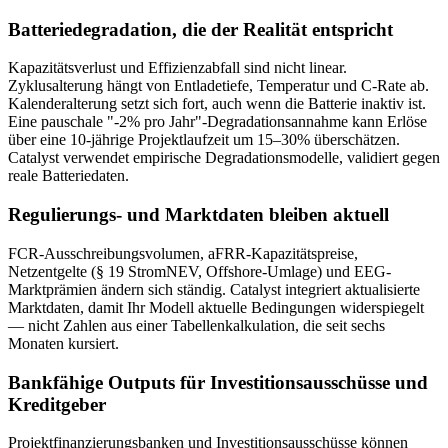
Batteriedegradation, die der Realität entspricht
Kapazitätsverlust und Effizienzabfall sind nicht linear.
Zyklusalterung hängt von Entladetiefe, Temperatur und C-Rate ab.
Kalenderalterung setzt sich fort, auch wenn die Batterie inaktiv ist.
Eine pauschale "-2% pro Jahr"-Degradationsannahme kann Erlöse
über eine 10-jährige Projektlaufzeit um 15–30% überschätzen.
Catalyst verwendet empirische Degradationsmodelle, validiert gegen
reale Batteriedaten.
Regulierungs- und Marktdaten bleiben aktuell
FCR-Ausschreibungsvolumen, aFRR-Kapazitätspreise,
Netzentgelte (§ 19 StromNEV, Offshore-Umlage) und EEG-
Marktprämien ändern sich ständig. Catalyst integriert aktualisierte
Marktdaten, damit Ihr Modell aktuelle Bedingungen widerspiegelt
— nicht Zahlen aus einer Tabellenkalkulation, die seit sechs
Monaten kursiert.
Bankfähige Outputs für Investitionsausschüsse und
Kreditgeber
Projektfinanzierungsbanken und Investitionsausschüsse können