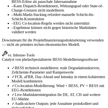
BESS-Erlöse als pauschale Jahresannahme
–
Kann Dispatch-Restriktionen, Wirkungsgrad oder State-of-
Charge-Grenzen nicht modellieren
–
Multi-Markt-Stacking erfordert manuelle Schicht-für-
Schicht-Konstruktion
–
EEG Co-location-Regeln werden nicht unterstützt
–
Ergebnisse können nicht gegen historische Marktdaten
validiert werden
Downstream für die Projektfinanzierungsstrukturierung verwenden
— nicht als primäres techno-ökonomisches Modell.
vs. Inhouse-Tools
Catalyst von phelas
Spezialisierte BESS-Modellierungssoftware
✓
BESS technisch modellieren: reale Degradationskurven,
Zellchemie-Parameter und Rampenwerte
✓
FCR, aFRR, Day-Ahead und Intraday in einem kohärenten
Modell kombinieren
✓
Co-location-Modellierung: Wind + BESS, PV + BESS mit
EEG-Restriktionen
✓
Live-Marktdatenintegration für DE, AT, CH und weitere
EU-Märkte
✓
Audit-sichere Outputs: jede Annahme protokolliert und
rückverfolgbar