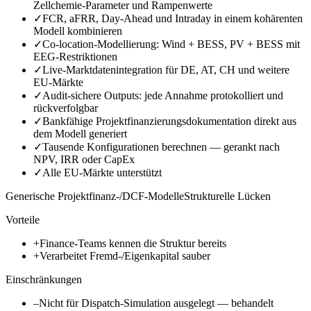
Zellchemie-Parameter und Rampenwerte
✓
FCR, aFRR, Day-Ahead und Intraday in einem kohärenten
Modell kombinieren
✓
Co-location-Modellierung: Wind + BESS, PV + BESS mit
EEG-Restriktionen
✓
Live-Marktdatenintegration für DE, AT, CH und weitere
EU-Märkte
✓
Audit-sichere Outputs: jede Annahme protokolliert und
rückverfolgbar
✓
Bankfähige Projektfinanzierungsdokumentation direkt aus
dem Modell generiert
✓
Tausende Konfigurationen berechnen — gerankt nach
NPV, IRR oder CapEx
✓
Alle EU-Märkte unterstützt
Generische Projektfinanz-/DCF-Modelle
Strukturelle Lücken
Vorteile
+
Finance-Teams kennen die Struktur bereits
+
Verarbeitet Fremd-/Eigenkapital sauber
Einschränkungen
–
Nicht für Dispatch-Simulation ausgelegt — behandelt