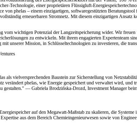
icher-Technologie, einer proprietären Flüssigluft-Energiespeichertechno
vice von phelas – einem einzigartigen, softwaregestützten Beratungsto
m vollständig erneuerbaren Stromnetz. Mit diesem einzigartigen Ansat
ung vom wichtigen Potenzial der Langzeitspeicherung wider. Wir freuen
peicherlösungen zu entwickeln. Mit ihrem engagierten Expertenteam sind 
ng mit unserer Mission, in Schlüsseltechnologien zu investieren, die t
entures
 als vielversprechenden Baustein zur Sicherstellung von Netzstabilit
 verändert phelas, wie Energie gespeichert und verwaltet wird, und tre
en zu gestalten." — Gabriela Brodzińska-Drozd, Investment Manager b
-Energiespeicher auf den Megawatt-Maßstab zu skalieren, die Systeme 
nd Expertise aus dem Bereich Chemieingenieurwesen sowie von Engine