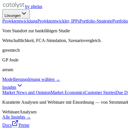
by phelas
Lösungen
Projektentwicklung
Projektentwickler, IPPs
Portfolio-Strategie
Portfoli
Vom Standort zur bankfähigen Studie
Wirtschaftlichkeit, FCA-Simulation, Szenariovergleich.
greentech
GP Joule
aream
Modellierungslösung wählen →
Insights
Market News and Opinion
Market Economics
Customer Stories
Due Di
Kuratierte Analysen und Webinare mit Einordnung — von Strommar
Webinare
Analysen
Alle Insights →
Docs
Preise