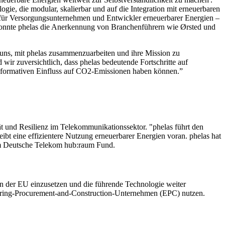
logie, die modular, skalierbar und auf die Integration mit erneuerbaren
ol für Versorgungsunternehmen und Entwickler erneuerbarer Energien –
z konnte phelas die Anerkennung von Branchenführern wie Ørsted und
 uns, mit phelas zusammenzuarbeiten und ihre Mission zu
wir zuversichtlich, dass phelas bedeutende Fortschritte auf
ransformativen Einfluss auf CO2-Emissionen haben können.
”
ät und Resilienz im Telekommunikationssektor. "phelas führt den
ibt eine effizientere Nutzung erneuerbarer Energien voran. phelas hat
eim Deutsche Telekom hub:raum Fund.
in der EU einzusetzen und die führende Technologie weiter
ering-Procurement-and-Construction-Unternehmen (EPC) nutzen.