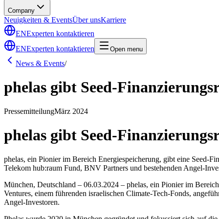
Company
Neuigkeiten & Events
Über uns
Karriere
EN
Experten kontaktieren
EN
Experten kontaktieren
Open menu
News & Events
/
phelas gibt Seed-Finanzierungs
Pressemitteilung
März 2024
phelas gibt Seed-Finanzierungs
phelas, ein Pionier im Bereich Energiespeicherung, gibt eine Seed-
Telekom hub:raum Fund, BNV Partners und bestehenden Angel-Inves
München, Deutschland – 06.03.2024 – phelas, ein Pionier im Bereich
Ventures, einem führenden israelischen Climate-Tech-Fonds, angefü
Angel-Investoren.
Phelas wurde 2020 in München gegründet und fokussiert sich auf die 