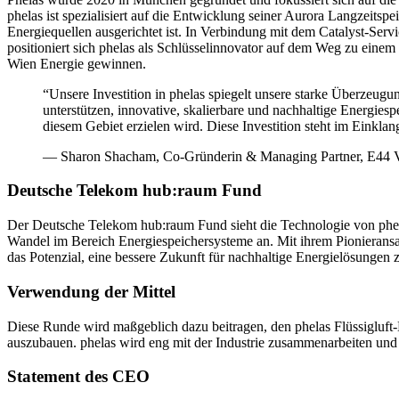
phelas ist spezialisiert auf die Entwicklung seiner Aurora Langzeitspe
Energiequellen ausgerichtet ist. In Verbindung mit dem Catalyst-Ser
positioniert sich phelas als Schlüsselinnovator auf dem Weg zu eine
Wien Energie gewinnen.
“
Unsere Investition in phelas spiegelt unsere starke Überzeug
unterstützen, innovative, skalierbare und nachhaltige Energies
diesem Gebiet erzielen wird. Diese Investition steht im Einkla
—
Sharon Shacham, Co-Gründerin & Managing Partner, E44 V
Deutsche Telekom hub:raum Fund
Der Deutsche Telekom hub:raum Fund sieht die Technologie von phelas
Wandel im Bereich Energiespeichersysteme an. Mit ihrem Pionieransatz
das Potenzial, eine bessere Zukunft für nachhaltige Energielösung
Verwendung der Mittel
Diese Runde wird maßgeblich dazu beitragen, den phelas Flüssigluft
auszubauen. phelas wird eng mit der Industrie zusammenarbeiten u
Statement des CEO