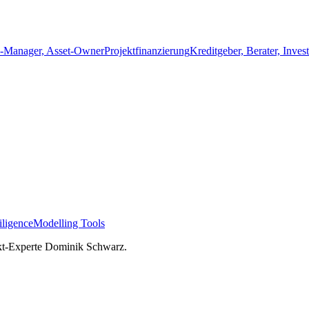
o-Manager, Asset-Owner
Projektfinanzierung
Kreditgeber, Berater, Inves
ligence
Modelling Tools
kt-Experte Dominik Schwarz.