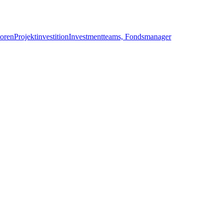
toren
Projektinvestition
Investmentteams, Fondsmanager