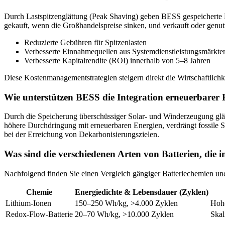
Durch Lastspitzenglättung (Peak Shaving) geben BESS gespeicherte En
gekauft, wenn die Großhandelspreise sinken, und verkauft oder genutz
Reduzierte Gebühren für Spitzenlasten
Verbesserte Einnahmequellen aus Systemdienstleistungsmärkte
Verbesserte Kapitalrendite (ROI) innerhalb von 5–8 Jahren
Diese Kostenmanagementstrategien steigern direkt die Wirtschaftlich
Wie unterstützen BESS die Integration erneuerbarer
Durch die Speicherung überschüssiger Solar- und Winderzeugung glä
höhere Durchdringung mit erneuerbaren Energien, verdrängt fossile Sp
bei der Erreichung von Dekarbonisierungszielen.
Was sind die verschiedenen Arten von Batterien, die 
Nachfolgend finden Sie einen Vergleich gängiger Batteriechemien und
Chemie
Energiedichte & Lebensdauer (Zyklen)
Lithium-Ionen
150–250 Wh/kg, >4.000 Zyklen
Hohe
Redox-Flow-Batterie
20–70 Wh/kg, >10.000 Zyklen
Skal