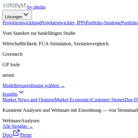
by phelas
Lösungen
Projektentwicklung
Projektentwickler, IPPs
Portfolio-Strategie
Portfoli
Vom Standort zur bankfähigen Studie
Wirtschaftlichkeit, FCA-Simulation, Szenariovergleich.
Greentech
GP Joule
aream
Modellierungslösung wählen →
Insights
Market News and Opinion
Market Economics
Customer Stories
Due Di
Kuratierte Analysen und Webinare mit Einordnung — von Strommar
Webinare
Analysen
Alle Insights →
Docs
Preise