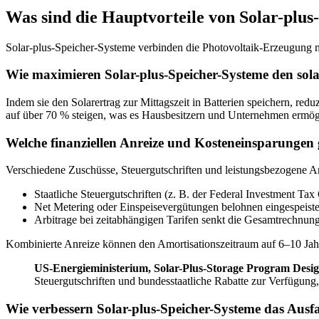
Was sind die Hauptvorteile von Solar-plu
Solar-plus-Speicher-Systeme verbinden die Photovoltaik-Erzeugung m
Wie maximieren Solar-plus-Speicher-Systeme den sol
Indem sie den Solarertrag zur Mittagszeit in Batterien speichern, 
auf über 70 % steigen, was es Hausbesitzern und Unternehmen ermögl
Welche finanziellen Anreize und Kosteneinsparungen g
Verschiedene Zuschüsse, Steuergutschriften und leistungsbezogene An
Staatliche Steuergutschriften (z. B. der Federal Investment Ta
Net Metering oder Einspeisevergütungen belohnen eingespeist
Arbitrage bei zeitabhängigen Tarifen senkt die Gesamtrechnun
Kombinierte Anreize können den Amortisationszeitraum auf 6–10 Jah
US-Energieministerium, Solar-Plus-Storage Program Des
Steuergutschriften und bundesstaatliche Rabatte zur Verfügung
Wie verbessern Solar-plus-Speicher-Systeme das Au