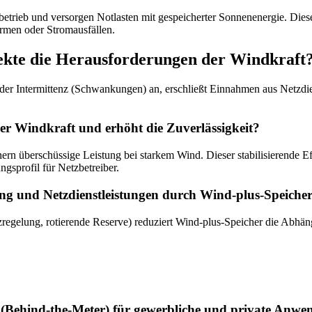
lbetrieb und versorgen Notlasten mit gespeicherter Sonnenenergie. Diese
ürmen oder Stromausfällen.
kte die Herausforderungen der Windkraft
 der Intermittenz (Schwankungen) an, erschließt Einnahmen aus Netzd
r Windkraft und erhöht die Zuverlässigkeit?
rn überschüssige Leistung bei starkem Wind. Dieser stabilisierende Ef
gsprofil für Netzbetreiber.
ng und Netzdienstleistungen durch Wind-plus-Speiche
regelung, rotierende Reserve) reduziert Wind-plus-Speicher die Abhäng
(Behind-the-Meter) für gewerbliche und private Anwe