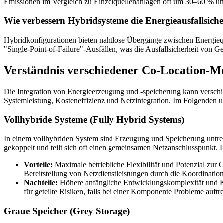
Emissionen im Vergleich zu Einzelquellenanlagen oft um 30–60 % und 
Wie verbessern Hybridsysteme die Energieausfallsicher
Hybridkonfigurationen bieten nahtlose Übergänge zwischen Energiequ
"Single-Point-of-Failure"-Ausfällen, was die Ausfallsicherheit von
Verständnis verschiedener Co-Location-Mo
Die Integration von Energieerzeugung und -speicherung kann versch
Systemleistung, Kosteneffizienz und Netzintegration. Im Folgenden u
Vollhybride Systeme (Fully Hybrid Systems)
In einem vollhybriden System sind Erzeugung und Speicherung untrennb
gekoppelt und teilt sich oft einen gemeinsamen Netzanschlusspunkt.
Vorteile:
Maximale betriebliche Flexibilität und Potenzial zur 
Bereitstellung von Netzdienstleistungen durch die Koordinatio
Nachteile:
Höhere anfängliche Entwicklungskomplexität und Ko
für geteilte Risiken, falls bei einer Komponente Probleme auftre
Graue Speicher (Grey Storage)