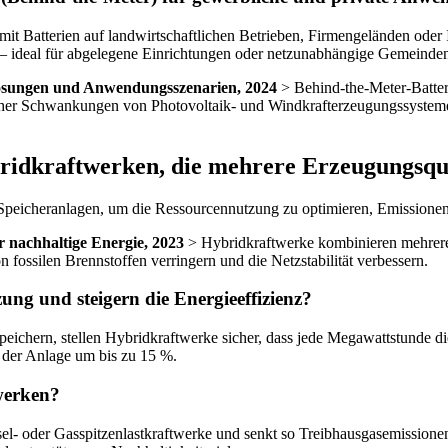
Batterien auf landwirtschaftlichen Betrieben, Firmengeländen oder Ind
 – ideal für abgelegene Einrichtungen oder netzunabhängige Gemeinde
lösungen und Anwendungsszenarien, 2024
> Behind-the-Meter-Batter
cher Schwankungen von Photovoltaik- und Windkrafterzeugungssystemen
bridkraftwerken, die mehrere Erzeugungsq
 Speicheranlagen, um die Ressourcennutzung zu optimieren, Emissionen 
r nachhaltige Energie, 2023
> Hybridkraftwerke kombinieren mehrere 
 fossilen Brennstoffen verringern und die Netzstabilität verbessern.
ng und steigern die Energieeffizienz?
eichern, stellen Hybridkraftwerke sicher, dass jede Megawattstunde di
z der Anlage um bis zu 15 %.
werken?
l- oder Gasspitzenlastkraftwerke und senkt so Treibhausgasemissionen