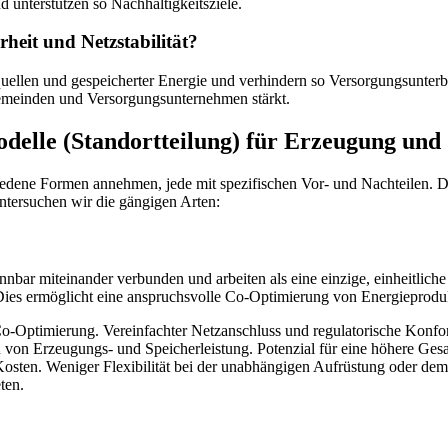
unterstützen so Nachhaltigkeitsziele.
heit und Netzstabilität?
ellen und gespeicherter Energie und verhindern so Versorgungsunterbr
 Gemeinden und Versorgungsunternehmen stärkt.
delle (Standortteilung) für Erzeugung und
iedene Formen annehmen, jede mit spezifischen Vor- und Nachteilen. D
ntersuchen wir die gängigen Arten:
ar miteinander verbunden und arbeiten als eine einzige, einheitliche 
 Dies ermöglicht eine anspruchsvolle Co-Optimierung von Energieprodu
Co-Optimierung. Vereinfachter Netzanschluss und regulatorische Konformi
n von Erzeugungs- und Speicherleistung. Potenzial für eine höhere Ges
sten. Weniger Flexibilität bei der unabhängigen Aufrüstung oder de
ten.