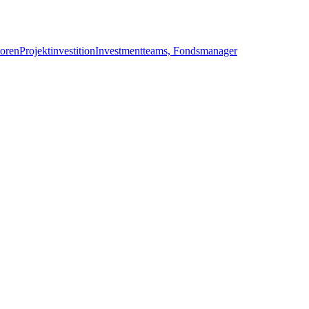
toren
Projektinvestition
Investmentteams, Fondsmanager