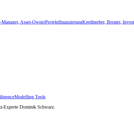
o-Manager, Asset-Owner
Projektfinanzierung
Kreditgeber, Berater, Inves
ligence
Modelling Tools
kt-Experte Dominik Schwarz.