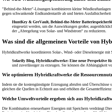
"Behind-the-Meter"-Lösungen kombinieren kleine Windkraftanlagen mit 
gegen schwankende Endkundentarife ab und bieten Ausfallsicherheit
HuntKey & GreVault, Behind-the-Meter Batteriespeicher
eingesetzt werden, um die Auswirkungen großer, augenblickli
der „Abregelung von Solar- und Windstrom“ zu reduzieren.
Was sind die allgemeinen Vorteile von Hy
Hybridkraftwerke koordinieren Solar-, Wind- oder Dieselenergie mit
Solarify Blog, Hybridkraftwerke: Eine neue Perspektive fü
und zuverlässiger zu erzeugen. Sie können die Abhängigkeit von
Wie optimieren Hybridkraftwerke die Ressourcennutzu
Indem sie die kostengünstigste Erzeugung abrufen und Überschüsse sp
gleichen die Quellen in Echtzeit aus und erhöhen die Gesamteffizien
Welche Umweltvorteile ergeben sich aus Hybridkraft
Die Kombination erneuerbarer Energien mit Speichern verdrängt Diese