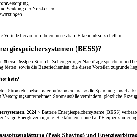
stromversorgung
 und Senkung der Netzkosten
uswirkungen
e Vorteile hervor, um Ihnen umsetzbare Erkenntnisse zu liefern.
Energiespeichersystemen (BESS)?
sie überschüssigen Strom in Zeiten geringer Nachfrage speichern und be
 bieten, sowie die Batteriechemien, die diesen Vorteilen zugrunde lie
herheit?
den Strom einspeisen oder aufnehmen und so die Spannung innerhalb si
en Versorgungsunternehmen Stromausfälle verhindern, plötzliche Erze
hersystemen, 2024
> Batterie-Energiespeichersysteme (BESS) verbessern
rlässige Energieversorgung. Sie können schnell auf Frequenzänderunge
Lastspitzenglättung (Peak Shaving) und Energiearbitra